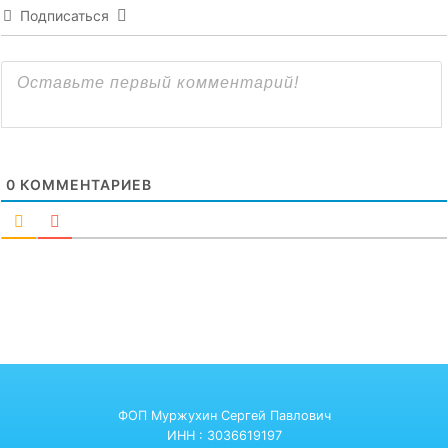
Подписаться
0
КОММЕНТАРИЕВ
ФОП Муржухин Сергей Павлович
ИНН : 3036619197